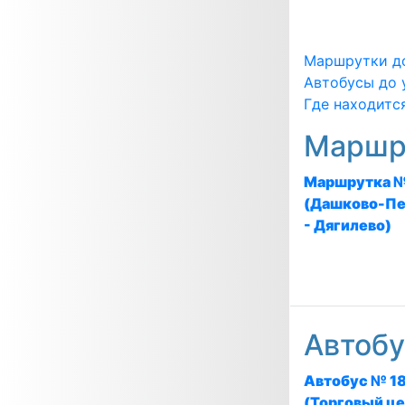
Маршрутки до
Автобусы до 
Где находится
Маршру
Маршрутка №
(Дашково-Пе
- Дягилево)
Автобу
Автобус № 1
(Торговый ц