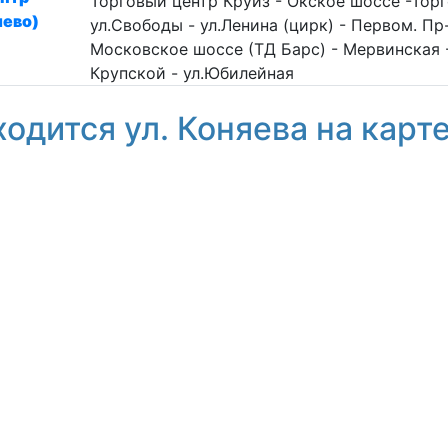
Торговый центр Круиз - Окское шоссе -Тор
лево)
ул.Свободы - ул.Ленина (цирк) - Первом. Пр
Московское шоссе (ТД Барс) - Мервинская -
Крупской - ул.Юбилейная
ходится ул. Коняева на карт