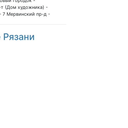
говый городок -
-т (Дом художника) -
 7 Мервинский пр-д -
е Рязани