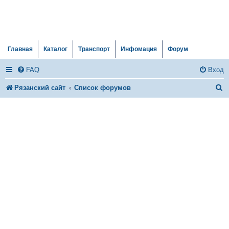
Главная
Каталог
Транспорт
Инфомация
Форум
FAQ
Вход
П
Рязанский сайт
Список форумов
о
и
с
к