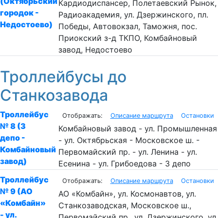
(Октябрьский
Кардиодиспансер, Полетаевский Рынок,
городок -
Радиоакадемия, ул. Дзержинского, пл.
Недостоево)
Победы, Автовокзал, Таможня, пос.
Приокский з-д ТКПО, Комбайновый
завод, Недостоево
Троллейбусы до
Станкозавода
Троллейбус
Описание маршрута
Остановки
№ 8 (3
Комбайновый завод - ул. Промышленная
депо -
- ул. Октябрьская - Московское ш. -
Комбайновый
Первомайский пр. - ул. Ленина - ул.
завод)
Есенина - ул. Грибоедова - 3 депо
Троллейбус
Описание маршрута
Остановки
№ 9 (АО
АО «Комбайн», ул. Космонавтов, ул.
«Комбайн»
Станкозаводская, Московское ш.,
- ул.
Первомайский пр., ул. Дзержинского, ул.