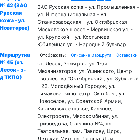
№ 42 (ЗАО
ЗАО Русская кожа - ул. Промышленная -
Русская
ул. Интернациональная - ул.
кожа - ул.
Станкозаводская - ул. Октябрьская -
Новаторов)
Московское шоссе - Мервинская ул. -
ул. Крупской - ул. Костычева -
Юбилейная ул. - Народный бульвар
Маршрутка
Описание маршрута
Остановки
№ 45 (ст.
ст. Лесок, Зельгрос, ул. 1-ая
Лесок - з-
Механизаторов, ул. Ушинского, Центр
д ТКПО)
Творчества "Октябрьский", ул. Зубковой
- 23, Молодёжный Городок, ул.
Тимакова, кинотеатр "Октябрь", ул.
Новосёлов, ул. Советской Армии,
Касимовское шоссе, Кальное,
Электросеть, Мясокомбинат, ул.
Грибоедова, больница №4, пл.
Театральная, пам. Павлову, Цирк,
Детский Мир, пл. Ленина, Дом