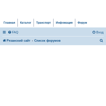
Главная
Каталог
Транспорт
Инфомация
Форум
FAQ
Вход
П
Рязанский сайт
Список форумов
о
и
с
к