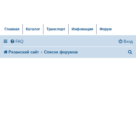
Главная
Каталог
Транспорт
Инфомация
Форум
FAQ
Вход
П
Рязанский сайт
Список форумов
о
и
с
к