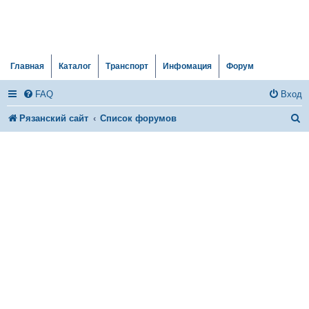
Главная
Каталог
Транспорт
Инфомация
Форум
FAQ
Вход
П
Рязанский сайт
Список форумов
о
и
с
к